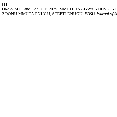
[1]
Okolo, M.C. and Ude, U.F. 2025. MMETỤTA AGWA NDỊ 
ZOONU MMỤTA ENUGU, STEETI ENUGU.
EBSU Journal of So