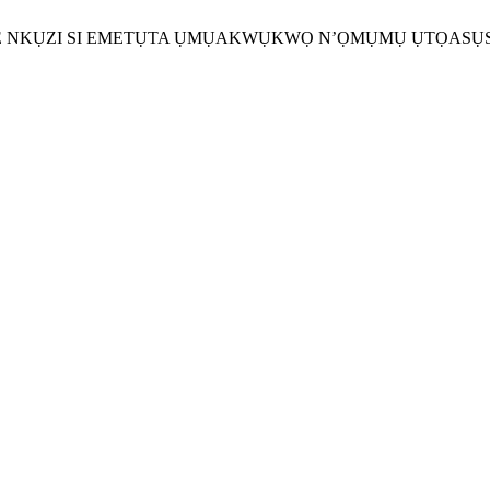
ASỤSỤ ONYE NKỤZI SI EMETỤTA ỤMỤAKWỤKWỌ N’ỌMỤMỤ ỤTỌA