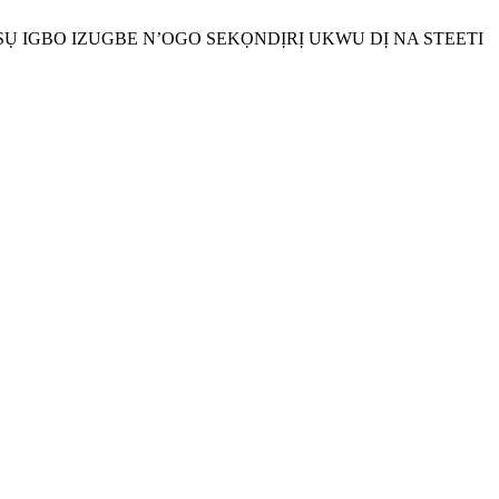
SỤSỤ IGBO IZUGBE N’OGO SEKỌNDỊRỊ UKWU DỊ NA STEETI