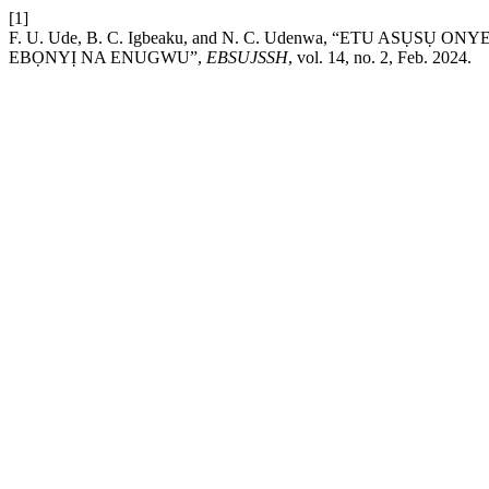
[1]
F. U. Ude, B. C. Igbeaku, and N. C. Udenwa, “ETU 
EBỌNYỊ NA ENUGWU”,
EBSUJSSH
, vol. 14, no. 2, Feb. 2024.